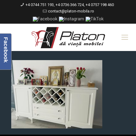
+4 0744 751 193, +4 0736 366 724, +4 0757 198 460
contact@platon-mobila.ro
Facebook