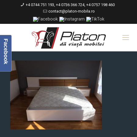
+4 0744 751 193, +4 0736 366 724, +4 0757 198 460
contact@platon-mobila.ro
Facebook