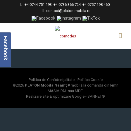
+4 0744 751 193, +4 0736 366 724, +4 0757 198 460
contact@platon-mobila.ro
Facebook
Politica de Confidenţialitate
-
Politica Cookie
©
2026
PLATON Mobila Neamţ
# mobilă la comandă din lemn
MASIV, PAL sau MDF.
Realizare site & optimizare Google -
SANNET®